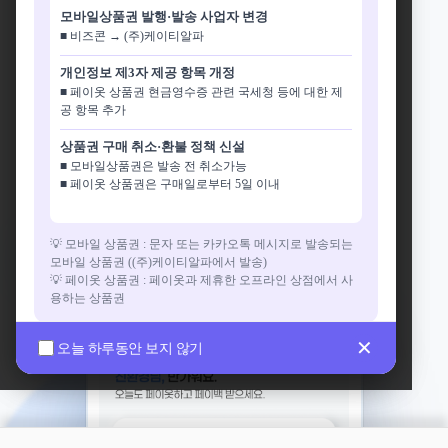
스마트한 의류수거함
권을 편리하게요.
모바일상품권 발행·발송 사업자 변경
페이옷
하고
■ 비즈콘 → (주)케이티알파
🎉
쌓을수록 가치가 올라요!
개인정보 제3자 제공 항목 개정
포인트를 모아 두었다가 더 큰 상품권으로 한 번에 교
페이백
받자.
■ 페이옷 상품권 현금영수증 관련 국세청 등에 대한 제
환할 수 있어요.
공 항목 추가
🌿
수거 가치를 더 빠짐없이!
상품권 구매 취소·환불 정책 신설
옷장 속 안 입는 옷, 이제 페이옷 APP을 통해
내가 실천한 친환경 활동의 진짜 가치를 온전히 받아
■ 모바일상품권은 발송 전 취소가능
혜택은 스마트하게 챙기고 의류 자원 순환에 동참하세요!
보세요.
■ 페이옷 상품권은 구매일로부터 5일 이내
※ 페이옷 포인트몰은 6월 1일부터 이용 가능합니다.
💡 모바일 상품권 : 문자 또는 카카오톡 메시지로 발송되는
App Store
Google Play
이렇게 달라져요.
모바일 상품권 ((주)케이티알파에서 발송)
💡 페이옷 상품권 : 페이옷과 제휴한 오프라인 상점에서 사
용하는 상품권
이전
변경 후
현금정산
포인트적립
※ 시행일 이후 서비스를 계속 이용하실 경우 개정 내용에 동의하
✕
✕
오늘 하루동안 보지 않기
오늘 하루동안 보지 않기
신 것으로 간주됩니다.
이전
변경 후
※ 동의하지 않을 경우 회원 탈퇴를 통해 개인정보를 삭제 요청할
수 있습니다.
포인트몰 상품권 구
계좌이체
매
※ 자세한 내용은 페이옷 앱 내 → 이용약관 및 개인정보처리방침
에서 확인해 주세요.