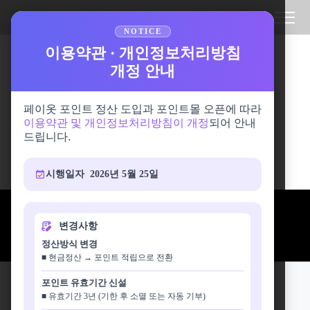
NOTICE
NOTICE
이용약관 · 개인정보처리방침
페이옷 정산 방식 변경안내
개정 안내
이제 포인트로 적립하고, 페이옷 포인트몰에서
원하는 상품으로 교환하세요.
페이옷 포인트 정산 도입과 포인트몰 오픈에 따라
페이옷 포인트몰 2026.06월 01일 오픈예정
이용약관 및 개인정보처리방침이 개정
되어 안내
드립니다.
페이옷과 함께해 주신 고객님에게 수거 보상을 잘
알차고, 다양하게 사용하실 수 있도록,
'페이옷 포
시행일자 2026년 5월 25일
인트몰'
을 오픈하게 되었습니다.
포인트몰 오픈에 따라 변경되는 사항을 안내 드립
안 입는 옷, 페이옷으로 페이백 받자!
페이옷 앱 출시!
지금 바로 설치하세요.
니다.
변경사항
제휴 대학 교내 수거도 이제 페이옷으로 신청하세요 :)
정산방식 변경
■ 현금정산 → 포인트 적립으로 전환
이렇게 좋아요.
포인트 유효기간 신설
🎁
상품권을 내 마음대로!
우리동네,
■ 유효기간 3년 (기한 후 소멸 또는 자동 기부)
카페, 편의점, 배달 서비스 등 다양한 브랜드의 상품